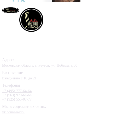
Контакты
Адрес:
Московская область, г. Реутов, ул. Победы, д.30
Расписание
Ежедневно с 10 до 21
Телефоны
+7 (495) 777-64-64
+7 (963) 979-64-64
+7 (925) 555-07-77
Мы в социальных сетях:
vk.com/seredoi