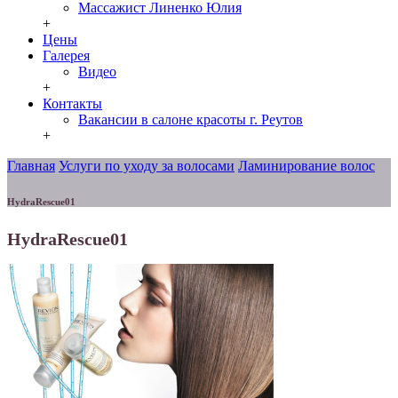
Массажист Линенко Юлия
+
Цены
Галерея
Видео
+
Контакты
Вакансии в салоне красоты г. Реутов
+
Главная
Услуги по уходу за волосами
Ламинирование волос
HydraRescue01
HydraRescue01