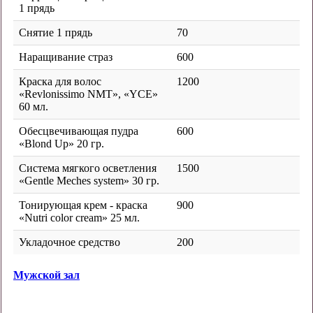
1 прядь
Снятие 1 прядь
70
Наращивание страз
600
Краска для волос
1200
«Revlonissimo NMT», «YCE»
60 мл.
Обесцвечивающая пудра
600
«Blond Up» 20 гр.
Система мягкого осветления
1500
«Gentle Meches system» 30 гр.
Тонирующая крем - краска
900
«Nutri color cream» 25 мл.
Укладочное средство
200
Мужской зал