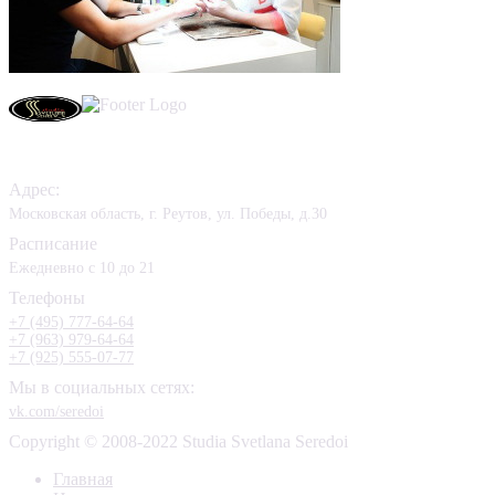
Контакты
Адрес:
Московская область, г. Реутов, ул. Победы, д.30
Расписание
Ежедневно с 10 до 21
Телефоны
+7 (495) 777-64-64
+7 (963) 979-64-64
+7 (925) 555-07-77
Мы в социальных сетях:
vk.com/seredoi
Copyright © 2008-2022 Studia Svetlana Seredoi
Главная