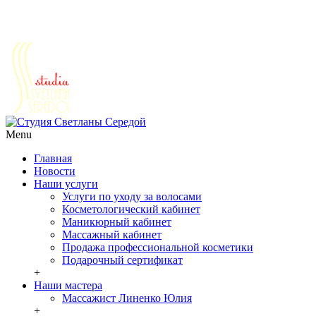
Салоны красоты г. Реутов ул. Победы д.30
Ежедневно с 10 до 21
+7 (495) 777-64-64
+7 (963) 979-64-64
+7 (9
Menu
Главная
Новости
Наши услуги
Услуги по уходу за волосами
Косметологический кабинет
Маникюрный кабинет
Массажный кабинет
Продажа профессиональной косметики
Подарочный сертификат
+
Наши мастера
Массажист Линенко Юлия
+