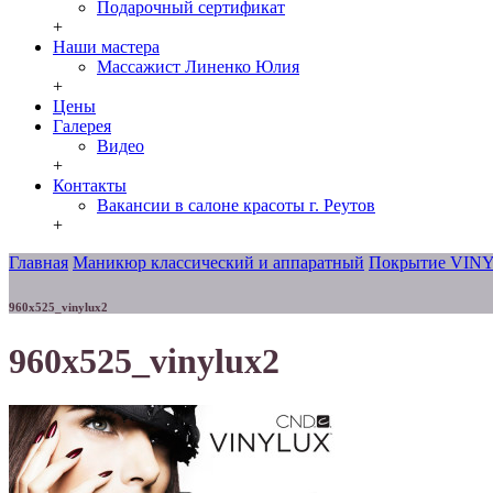
Подарочный сертификат
+
Наши мастера
Массажист Линенко Юлия
+
Цены
Галерея
Видео
+
Контакты
Вакансии в салоне красоты г. Реутов
+
Главная
Маникюр классический и аппаратный
Покрытие VIN
960x525_vinylux2
960x525_vinylux2