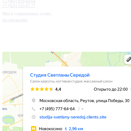
+7 (963) 979-64-64
+7 (925) 555-07-77
Мы в социальных сетях:
vk.com/seredoi
Мы Вконтакте
Схема проезда