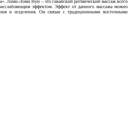
та». Ломи-Ломи Нуи – это гавайский ритмический массаж всего
расслабляющим эффектом. Эффект от данного массажа можно
ления и исцеления. Он связан с традиционными восточными