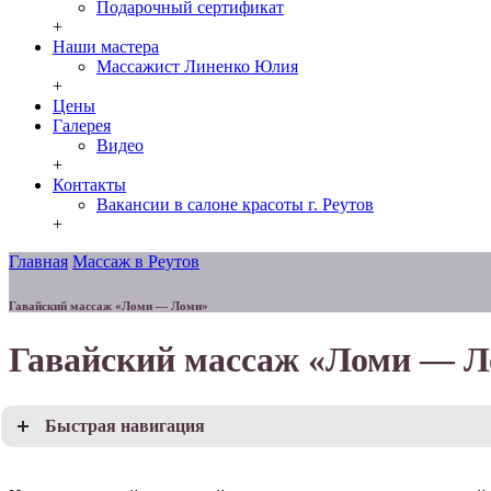
Подарочный сертификат
+
Наши мастера
Массажист Линенко Юлия
+
Цены
Галерея
Видео
+
Контакты
Вакансии в салоне красоты г. Реутов
+
Главная
Массаж в Реутов
Гавайский массаж «Ломи — Ломи»
Гавайский массаж «Ломи — 
Быстрая навигация