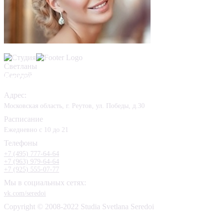
Контакты
Адрес:
Московская область, г. Реутов, ул. Победы, д.30
Расписание
Ежедневно с 10 до 21
Телефоны
+7 (495) 777-64-64
+7 (963) 979-64-64
+7 (925) 555-07-77
Мы в социальных сетях:
vk.com/seredoi
Copyright © 2008-2022 Studia Svetlana Seredoi