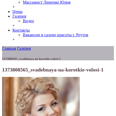
Массажист Линенко Юлия
+
Цены
Галерея
Видео
+
Контакты
Вакансии в салоне красоты г. Реутов
+
Главная
Галерея
1373808565_svadebnaya-na-korotkie-volosi-1
1373808565_svadebnaya-na-korotkie-volosi-1